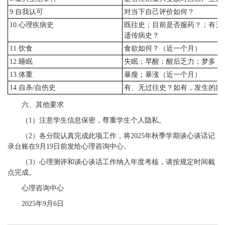
9.自我认可
对当下自己评价如何？
10.心理疾病史
既往史；目前是否服药？；有无
遗传病史？
11.饮食
食欲如何？（近一个月）
12.睡眠
失眠；早醒；醒后乏力；梦多（
13.体重
暴瘦；暴涨（近一个月）
14.自杀/自伤史
有、无过往史？如有，发生的频
六、其他要求
（1）注意学生信息保密，尊重学生个人隐私。
（2）各分院认真完成此项工作，将2025年秋季学期谈心谈话记
录台账在9月19日前发给心理咨询中心。
（3）心理测评和谈心谈话工作纳入年度考核，请按规定时间截
点完成。
心理咨询中心
2025年9月6日