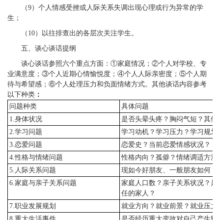
（9）个人情感受挫或人际关系失调出现心理或行为异常的学
生；
（10）以往排查出的各层次关注学生。
五、谈心谈话提纲
谈心谈话参照六个重点方面：①家庭情况；②个人对学校、专
业满意度；③个人近期心情愉悦度；④个人人际亲密度；⑤个人期
待与希望感；⑥个人处理压力和负面情绪方式。其他谈话内容参考
以下种类
：
问题种类
具体问题
1.身体状况
是否头晕头疼？胸闷气短？其他
2.学习问题
学习动机？学习压力？学习规划
3.恋爱问题
恋爱史？当前恋爱情感状况？
4.性格与情绪问题
性格内向？孤僻？情绪调适方法
5.人际关系问题
现如今好朋友、一般朋友如何？
6.家庭与亲子关系问题
家庭人口数？亲子关系状况？是
任的家人？
7.职业发展规划
就业方向？就业前景？就业压力
8.重大生活事件
是否经历重大变故对自己产生较