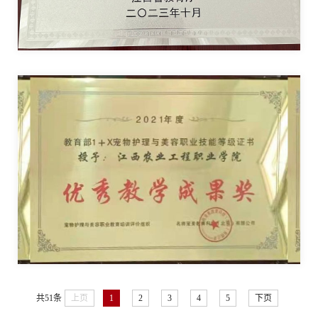
共51条
上页
1
2
3
4
5
下页